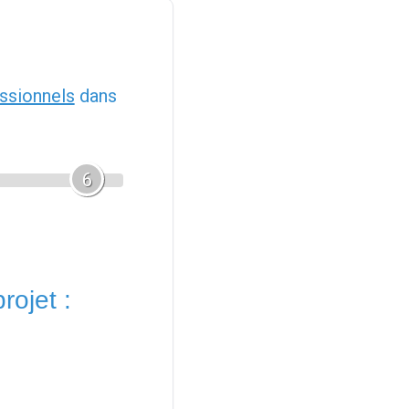
ssionnels
dans
6
rojet :