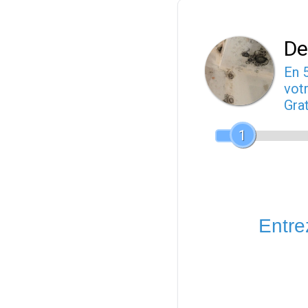
De
En 
votr
Gra
1
Entrez