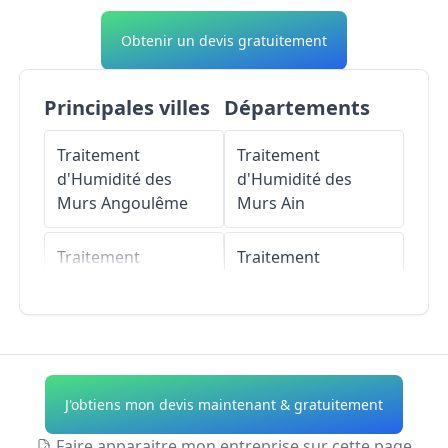
Obtenir un devis gratuitement
Principales villes
Départements
Traitement
Traitement
d'Humidité des
d'Humidité des
Murs
Angoulême
Murs
Ain
Traitement
Traitement
d'Humidité des
d'Humidité des
Murs
Cognac
Murs
Aisne
Traitement
Traitement
d'Humidité des
d'Humidité des
J'obtiens mon devis maintenant & gratuitement
Murs
Soyaux
Murs
Allier
Faire apparaitre mon entreprise sur cette page