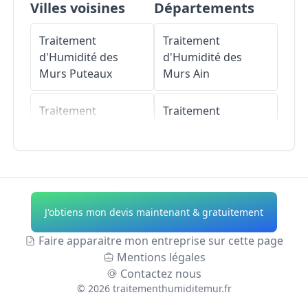
Villes voisines
Départements
Traitement
Traitement
d'Humidité des
d'Humidité des
Murs
Puteaux
Murs
Ain
Traitement
Traitement
d'Humidité des
d'Humidité des
Murs
Saint-Cloud
Murs
Aisne
Traitement
Traitement
d'Humidité des
d'Humidité des
J'obtiens mon devis maintenant & gratuitement
Murs
Rueil-
Murs
Allier
Malmaison
Faire apparaitre mon entreprise sur cette page
Traitement
Mentions légales
Traitement
d'Humidité des
Contactez nous
d'Humidité des
Murs
Alpes-de-
©
2026
traitementhumiditemur.fr
Murs
Neuilly-sur-
Haute-Provence