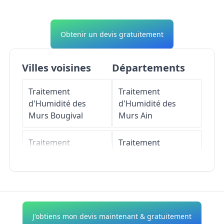
Obtenir un devis gratuitement
Villes voisines
Départements
Traitement
Traitement
d'Humidité des
d'Humidité des
Murs
Bougival
Murs
Ain
Traitement
Traitement
d'Humidité des
d'Humidité des
Murs
Louveciennes
Murs
Aisne
Traitement
Traitement
d'Humidité des
d'Humidité des
J'obtiens mon devis maintenant & gratuitement
Murs
Le Port-Marly
Murs
Allier