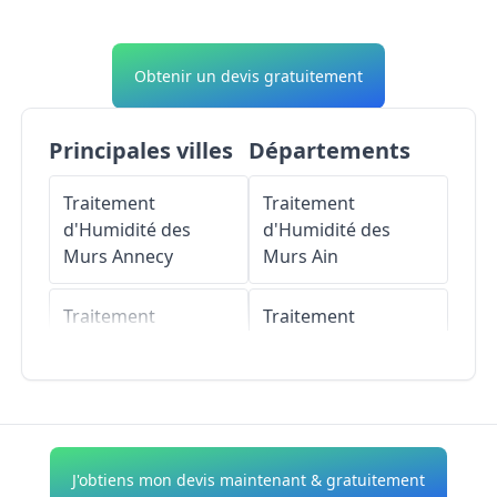
Obtenir un devis gratuitement
Principales villes
Départements
Traitement
Traitement
d'Humidité des
d'Humidité des
Murs
Annecy
Murs
Ain
Traitement
Traitement
d'Humidité des
d'Humidité des
Murs
Thonon-les-
Murs
Aisne
Bains
Traitement
Traitement
d'Humidité des
J'obtiens mon devis maintenant & gratuitement
d'Humidité des
Murs
Allier