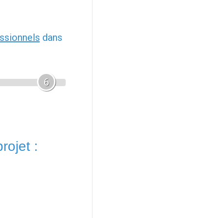
ssionnels
dans
6
rojet :