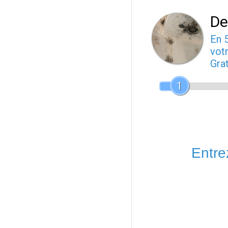
De
En 
votr
Gra
1
Entrez