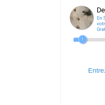
De
En 
votr
Gra
1
Entrez