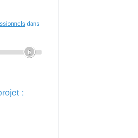
ssionnels
dans
6
rojet :