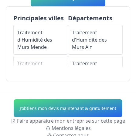
Principales villes
Départements
Traitement
Traitement
d'Humidité des
d'Humidité des
Murs
Mende
Murs
Ain
Traitement
Traitement
d'Humidité des
d'Humidité des
Murs
Marvejols
Murs
Aisne
Traitement
Traitement
d'Humidité des
d'Humidité des
J'obtiens mon devis maintenant & gratuitement
Murs
Saint-Chély-
Murs
Allier
d'Apcher
Faire apparaitre mon entreprise sur cette page
Traitement
Mentions légales
Traitement
d'Humidité des
Contactez nous