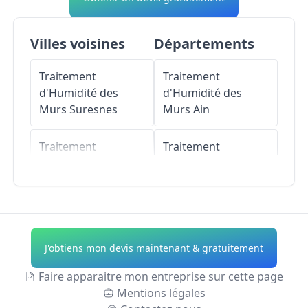
Villes voisines
Départements
Traitement
Traitement
d'Humidité des
d'Humidité des
Murs
Suresnes
Murs
Ain
Traitement
Traitement
d'Humidité des
d'Humidité des
Murs
Saint-Cloud
Murs
Aisne
Traitement
Traitement
d'Humidité des
d'Humidité des
J'obtiens mon devis maintenant & gratuitement
Murs
Rueil-
Murs
Allier
Malmaison
Faire apparaitre mon entreprise sur cette page
Traitement
Mentions légales
Traitement
d'Humidité des