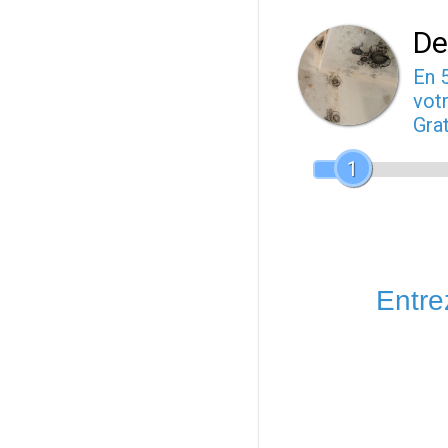
De
En 
votr
Gra
1
Entrez