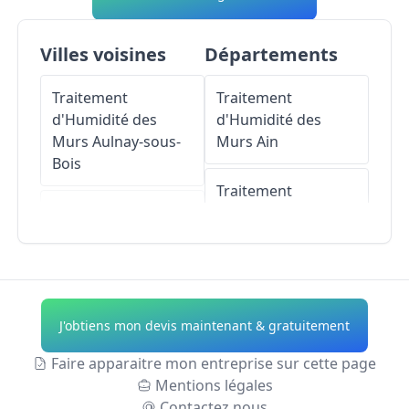
Villes voisines
Départements
Traitement
Traitement
d'Humidité des
d'Humidité des
Murs
Aulnay-sous-
Murs
Ain
Bois
Traitement
Traitement
d'Humidité des
d'Humidité des
Murs
Aisne
Murs
Tremblay-en-
France
Traitement
d'Humidité des
J'obtiens mon devis maintenant & gratuitement
Traitement
Murs
Allier
d'Humidité des
Faire apparaitre mon entreprise sur cette page
Murs
Sevran
Traitement
Mentions légales
d'Humidité des
Contactez nous