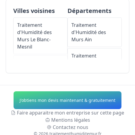
Villes voisines
Départements
Traitement
Traitement
d'Humidité des
d'Humidité des
Murs
Le Blanc-
Murs
Ain
Mesnil
Traitement
Traitement
d'Humidité des
d'Humidité des
Murs
Aisne
Murs
Le Bourget
Traitement
Traitement
d'Humidité des
J'obtiens mon devis maintenant & gratuitement
d'Humidité des
Murs
Allier
Murs
Dugny
Faire apparaitre mon entreprise sur cette page
Traitement
Mentions légales
Traitement
d'Humidité des
Contactez nous
d'Humidité des
Murs
Alpes-de-
©
2026
traitementhumiditemur.fr