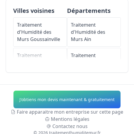
Villes voisines
Départements
Traitement
Traitement
d'Humidité des
d'Humidité des
Murs
Goussainville
Murs
Ain
Traitement
Traitement
d'Humidité des
d'Humidité des
Murs
Villeron
Murs
Aisne
Traitement
Traitement
d'Humidité des
d'Humidité des
J'obtiens mon devis maintenant & gratuitement
Murs
Épiais-lès-
Murs
Allier
Louvres
Faire apparaitre mon entreprise sur cette page
Traitement
Mentions légales
Traitement
d'Humidité des
Contactez nous
d'Humidité des
Murs
Alpes-de-
©
2026
traitementhumiditemur.fr