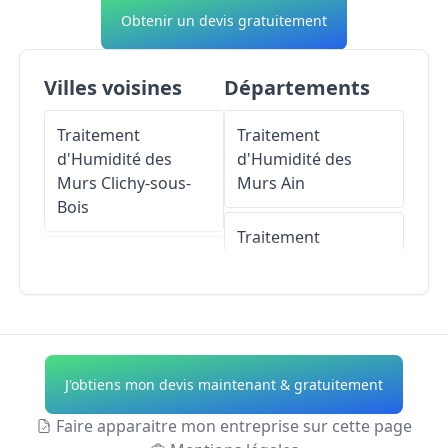
Obtenir un devis gratuitement
Villes voisines
Départements
Traitement
Traitement
d'Humidité des
d'Humidité des
Murs
Clichy-sous-
Murs
Ain
Bois
Traitement
Traitement
d'Humidité des
d'Humidité des
Murs
Aisne
Murs
Sevran
Traitement
Traitement
d'Humidité des
J'obtiens mon devis maintenant & gratuitement
d'Humidité des
Murs
Allier
Murs
Vaujours
Faire apparaitre mon entreprise sur cette page
Traitement