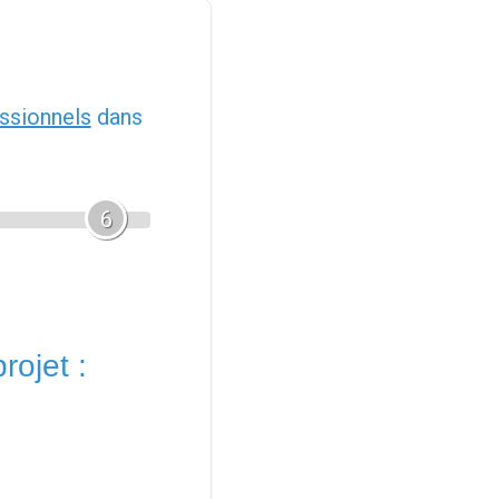
ssionnels
dans
6
rojet :