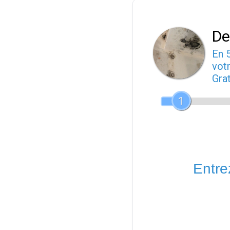
De
En 
votr
Gra
1
Entrez