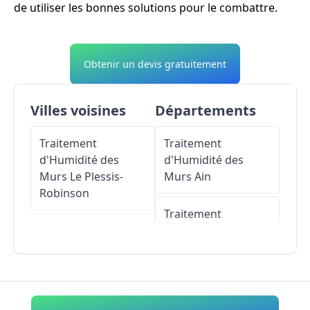
de utiliser les bonnes solutions pour le combattre.
Obtenir un devis gratuitement
Villes voisines
Départements
Traitement
Traitement
d'Humidité des
d'Humidité des
Murs
Le Plessis-
Murs
Ain
Robinson
Traitement
Traitement
d'Humidité des
d'Humidité des
Murs
Aisne
Murs
Verrières-le-
Buisson
Traitement
d'Humidité des