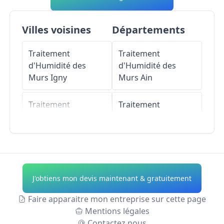
Villes voisines
Départements
Traitement
Traitement
d'Humidité des
d'Humidité des
Murs
Igny
Murs
Ain
Traitement
Traitement
d'Humidité des
d'Humidité des
Murs
Bièvres
Murs
Aisne
Traitement
Traitement
d'Humidité des
d'Humidité des
J'obtiens mon devis maintenant & gratuitement
Murs
Saclay
Murs
Allier
Faire apparaitre mon entreprise sur cette page
Traitement
Traitement
Mentions légales
d'Humidité des
d'Humidité des
Contactez nous