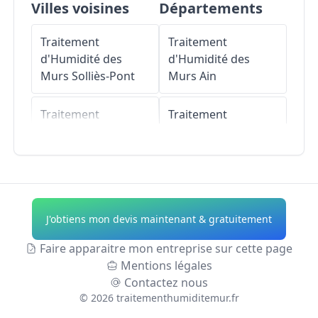
Villes voisines
Départements
Traitement
Traitement
d'Humidité des
d'Humidité des
Murs
Solliès-Pont
Murs
Ain
Traitement
Traitement
d'Humidité des
d'Humidité des
Murs
La Farlède
Murs
Aisne
Traitement
Traitement
d'Humidité des
d'Humidité des
J'obtiens mon devis maintenant & gratuitement
Murs
Solliès-Toucas
Murs
Allier
Faire apparaitre mon entreprise sur cette page
Traitement
Traitement
Mentions légales
d'Humidité des
d'Humidité des
Contactez nous
Murs
La Crau
Murs
Alpes-de-
©
2026
traitementhumiditemur.fr
Haute-Provence