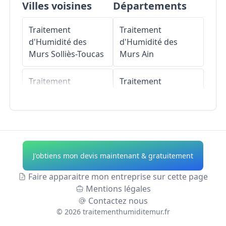
Villes voisines
Départements
Traitement
Traitement
d'Humidité des
d'Humidité des
Murs
Solliès-Toucas
Murs
Ain
Traitement
Traitement
d'Humidité des
d'Humidité des
Murs
Pierrefeu-du-
Murs
Aisne
Var
Traitement
Traitement
d'Humidité des
J'obtiens mon devis maintenant & gratuitement
d'Humidité des
Murs
Allier
Murs
Belgentier
Faire apparaitre mon entreprise sur cette page
Traitement
Mentions légales
Traitement
d'Humidité des
Contactez nous
d'Humidité des
Murs
Alpes-de-
©
2026
traitementhumiditemur.fr
Murs
Solliès-Pont
Haute-Provence