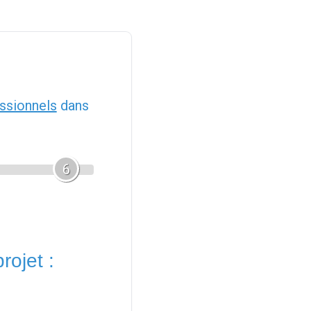
ssionnels
dans
6
rojet :