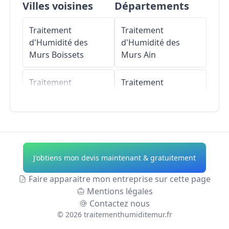
Villes voisines
Départements
Traitement
Traitement
d'Humidité des
d'Humidité des
Murs
Boissets
Murs
Ain
Traitement
Traitement
d'Humidité des
d'Humidité des
Murs
Saint-Lubin-
Murs
Aisne
de-la-Haye
Traitement
Traitement
d'Humidité des
J'obtiens mon devis maintenant & gratuitement
d'Humidité des
Murs
Allier
Murs
Richebourg
Faire apparaitre mon entreprise sur cette page
Traitement
Mentions légales
Traitement
d'Humidité des
Contactez nous
d'Humidité des
Murs
Alpes-de-
©
2026
traitementhumiditemur.fr
Murs
Maulette
Haute-Provence