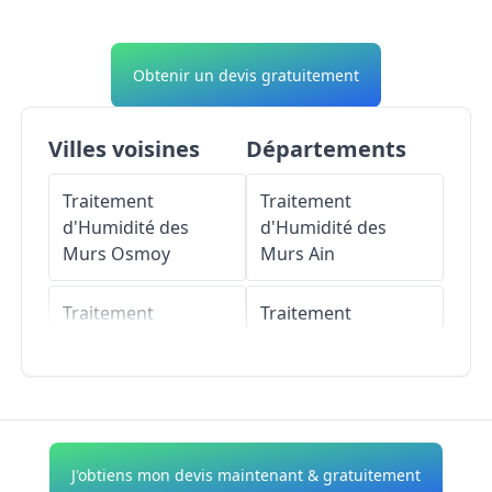
Obtenir un devis gratuitement
Villes voisines
Départements
Traitement
Traitement
d'Humidité des
d'Humidité des
Murs
Osmoy
Murs
Ain
Traitement
Traitement
d'Humidité des
d'Humidité des
Murs
Mulcent
Murs
Aisne
Traitement
Traitement
d'Humidité des
d'Humidité des
J'obtiens mon devis maintenant & gratuitement
Murs
Saint-Martin-
Murs
Allier