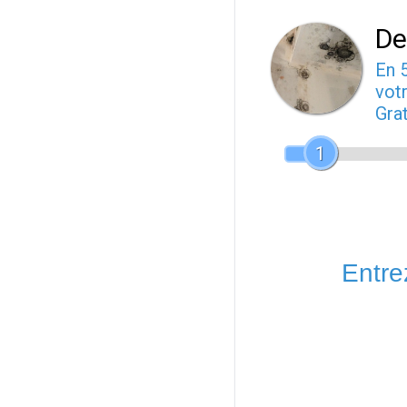
De
En 
votr
Gra
1
Entrez