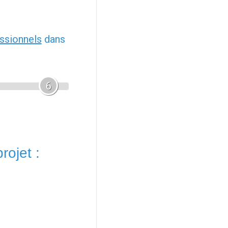
ssionnels
dans
6
rojet :