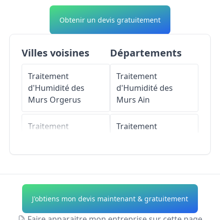
Obtenir un devis gratuitement
Villes voisines
Départements
Traitement
Traitement
d'Humidité des
d'Humidité des
Murs
Orgerus
Murs
Ain
Traitement
Traitement
d'Humidité des
d'Humidité des
Murs
Richebourg
Murs
Aisne
Traitement
Traitement
d'Humidité des
d'Humidité des
J'obtiens mon devis maintenant & gratuitement
Murs
Béhoust
Murs
Allier
Faire apparaitre mon entreprise sur cette page