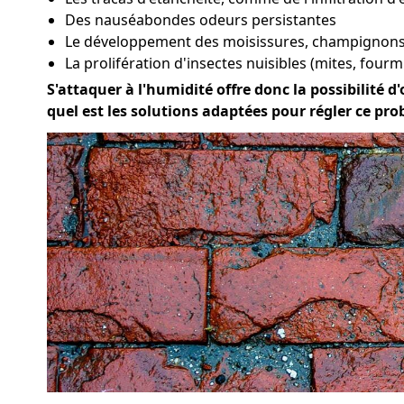
Des nauséabondes odeurs persistantes
Le développement des moisissures, champignons 
La prolifération d'insectes nuisibles (mites, fourmi
S'attaquer à l'humidité offre donc la possibilité d'
quel est les solutions adaptées pour régler ce pr