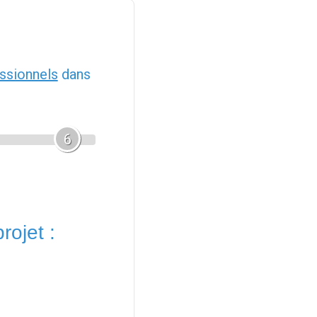
ssionnels
dans
6
rojet :