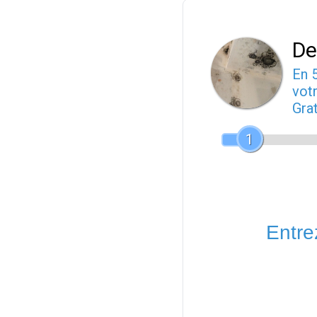
De
En 
votr
Gra
1
Entrez