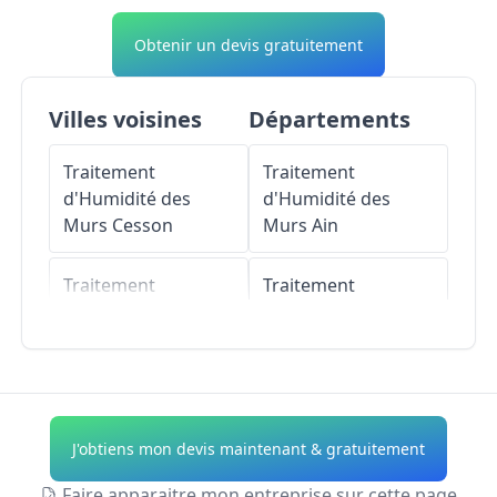
Obtenir un devis gratuitement
Villes voisines
Départements
Traitement
Traitement
d'Humidité des
d'Humidité des
Murs
Cesson
Murs
Ain
Traitement
Traitement
d'Humidité des
d'Humidité des
Murs
Nandy
Murs
Aisne
Traitement
Traitement
d'Humidité des
d'Humidité des
J'obtiens mon devis maintenant & gratuitement
Murs
Vert-Saint-
Murs
Allier
Denis
Faire apparaitre mon entreprise sur cette page