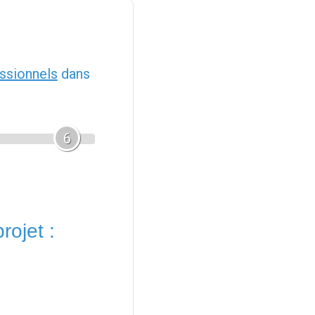
ssionnels
dans
6
rojet :