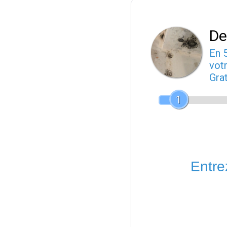
De
En 
votr
Gra
1
Entrez