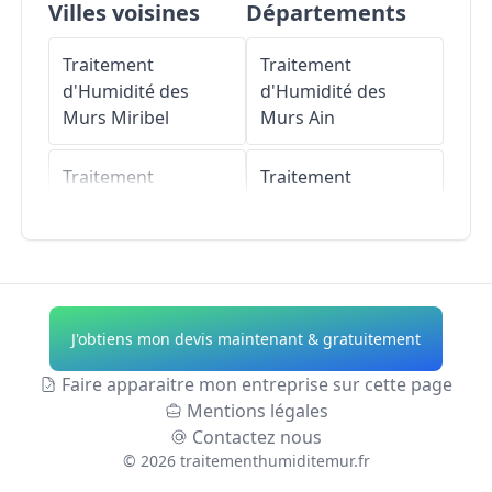
Villes voisines
Départements
Traitement
Traitement
d'Humidité des
d'Humidité des
Murs
Miribel
Murs
Ain
Traitement
Traitement
d'Humidité des
d'Humidité des
Murs
Rillieux-la-
Murs
Aisne
Pape
Traitement
Traitement
d'Humidité des
J'obtiens mon devis maintenant & gratuitement
d'Humidité des
Murs
Allier
Murs
Saint-Maurice-
Faire apparaitre mon entreprise sur cette page
de-Beynost
Traitement
Mentions légales
d'Humidité des
Contactez nous
Traitement
Murs
Alpes-de-
©
2026
traitementhumiditemur.fr
d'Humidité des
Haute-Provence