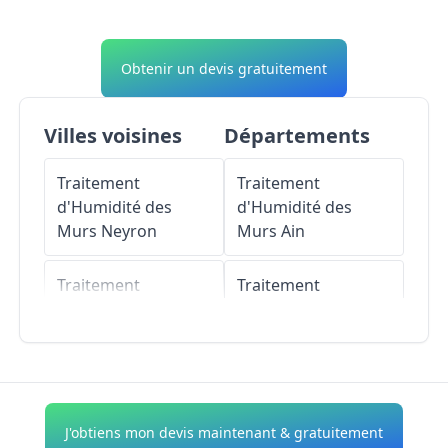
Obtenir un devis gratuitement
Villes voisines
Départements
Traitement
Traitement
d'Humidité des
d'Humidité des
Murs
Neyron
Murs
Ain
Traitement
Traitement
d'Humidité des
d'Humidité des
Murs
Villeurbanne
Murs
Aisne
Traitement
Traitement
d'Humidité des
d'Humidité des
J'obtiens mon devis maintenant & gratuitement
Murs
Décines-
Murs
Allier