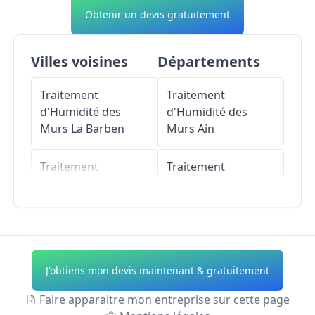
Obtenir un devis gratuitement
Villes voisines
Départements
Traitement
Traitement
d'Humidité des
d'Humidité des
Murs
La Barben
Murs
Ain
Traitement
Traitement
d'Humidité des
d'Humidité des
Murs
Aurons
Murs
Aisne
Traitement
Traitement
d'Humidité des
d'Humidité des
J'obtiens mon devis maintenant & gratuitement
Murs
Salon-de-
Murs
Allier
Provence
Faire apparaitre mon entreprise sur cette page
Traitement