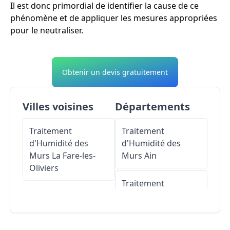
Il est donc primordial de identifier la cause de ce
phénomène et de appliquer les mesures appropriées
pour le neutraliser.
Obtenir un devis gratuitement
Villes voisines
Départements
Traitement
Traitement
d'Humidité des
d'Humidité des
Murs
La Fare-les-
Murs
Ain
Oliviers
Traitement
Traitement
d'Humidité des
d'Humidité des
Murs
Aisne
Murs
Cornillon-