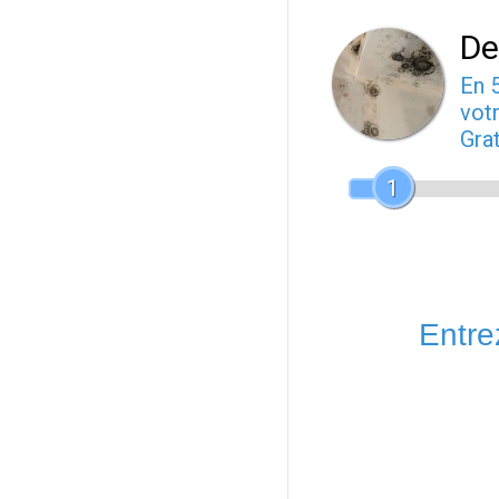
De
En 
votr
Gra
1
Entrez