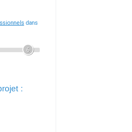
ssionnels
dans
6
rojet :