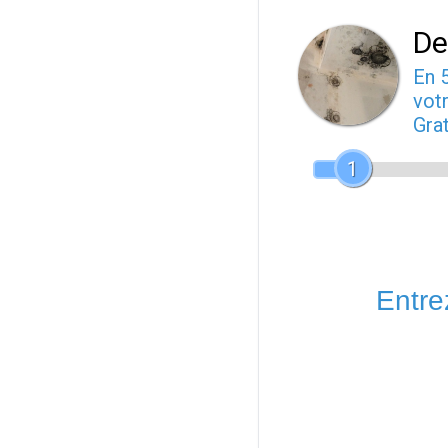
De
En 
votr
Gra
1
Entrez