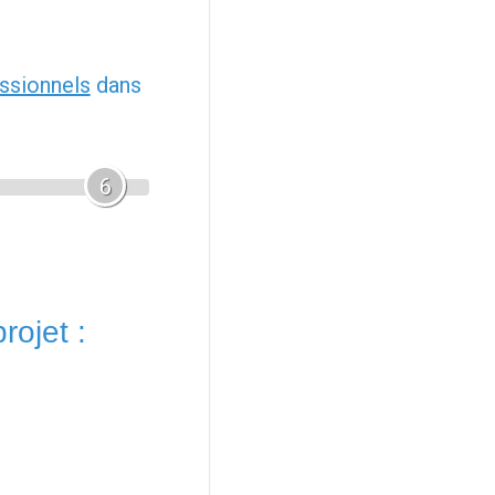
ssionnels
dans
6
rojet :