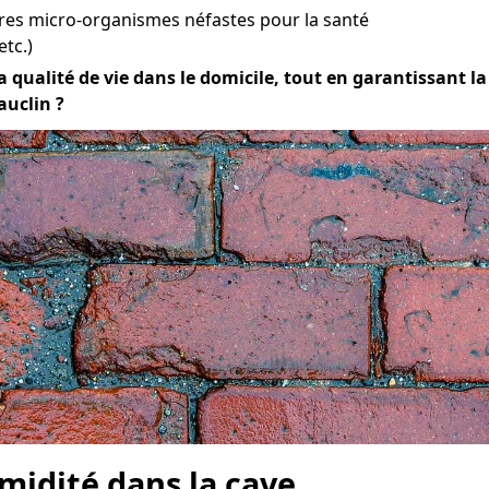
res micro-organismes néfastes pour la santé
etc.)
qualité de vie dans le domicile, tout en garantissant la d
auclin ?
midité dans la cave