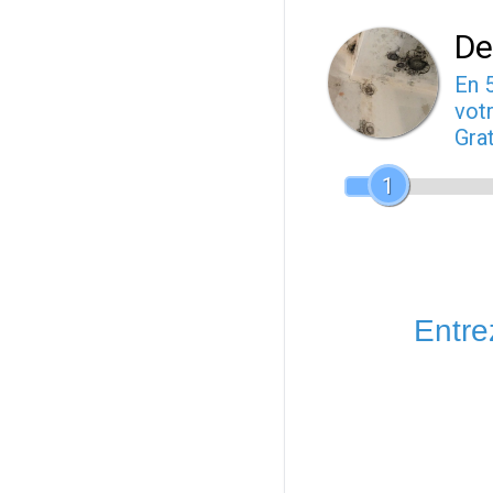
De
En 
votr
Gra
1
Entrez