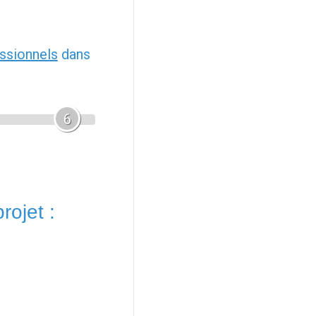
ssionnels
dans
6
rojet :