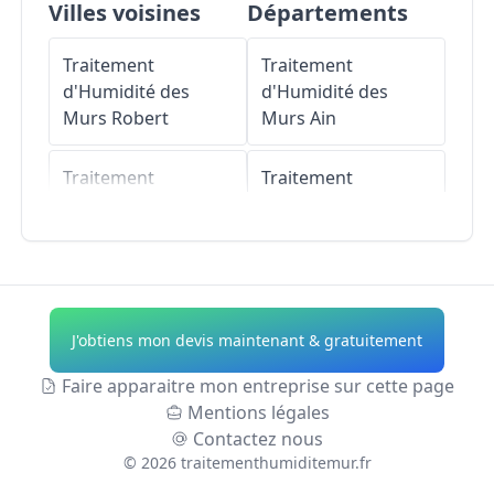
Villes voisines
Départements
Traitement
Traitement
d'Humidité des
d'Humidité des
Murs
Robert
Murs
Ain
Traitement
Traitement
d'Humidité des
d'Humidité des
Murs
Vauclin
Murs
Aisne
Traitement
Traitement
d'Humidité des
d'Humidité des
J'obtiens mon devis maintenant & gratuitement
Murs
Rivière-Pilote
Murs
Allier
Faire apparaitre mon entreprise sur cette page
Traitement
Traitement
Mentions légales
d'Humidité des
d'Humidité des
Contactez nous
Murs
Sainte-Luce
Murs
Alpes-de-
©
2026
traitementhumiditemur.fr
Haute-Provence