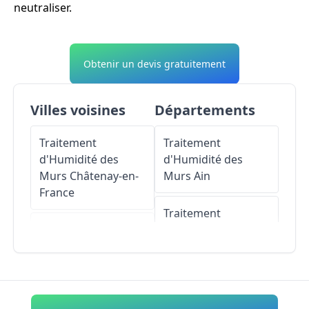
neutraliser.
Obtenir un devis gratuitement
Villes voisines
Départements
Traitement
Traitement
d'Humidité des
d'Humidité des
Murs
Châtenay-en-
Murs
Ain
France
Traitement
Traitement
d'Humidité des
d'Humidité des
Murs
Aisne
Murs
Épinay-
Champlâtreux
Traitement
d'Humidité des