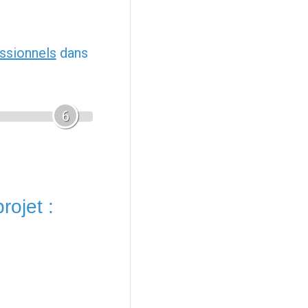
ssionnels
dans
6
rojet :