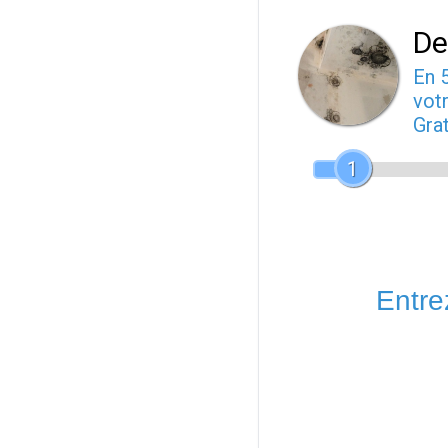
De
En 
votr
Gra
1
Entrez