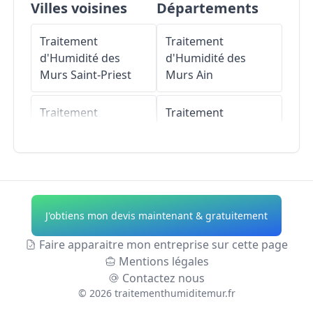
Villes voisines
Départements
Traitement
Traitement
d'Humidité des
d'Humidité des
Murs
Saint-Priest
Murs
Ain
Traitement
Traitement
d'Humidité des
d'Humidité des
Murs
Toussieu
Murs
Aisne
Traitement
Traitement
d'Humidité des
d'Humidité des
J'obtiens mon devis maintenant & gratuitement
Murs
Corbas
Murs
Allier
Faire apparaitre mon entreprise sur cette page
Traitement
Traitement
Mentions légales
d'Humidité des
d'Humidité des
Contactez nous
Murs
Vénissieux
Murs
Alpes-de-
©
2026
traitementhumiditemur.fr
Haute-Provence