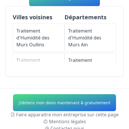
Villes voisines
Départements
Traitement
Traitement
d'Humidité des
d'Humidité des
Murs
Oullins
Murs
Ain
Traitement
Traitement
d'Humidité des
d'Humidité des
Murs
Saint-Genis-
Murs
Aisne
Laval
Traitement
Traitement
d'Humidité des
J'obtiens mon devis maintenant & gratuitement
d'Humidité des
Murs
Allier
Murs
Irigny
Faire apparaitre mon entreprise sur cette page
Traitement
Mentions légales
Traitement
d'Humidité des
Contactez nous