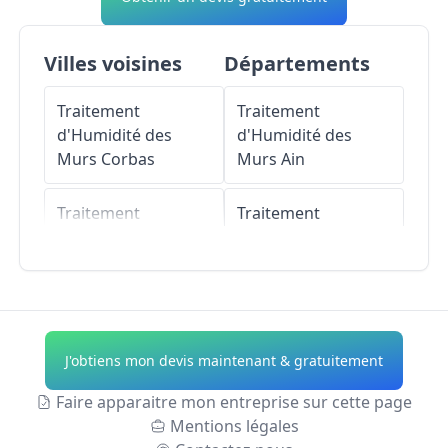
Villes voisines
Départements
Traitement
Traitement
d'Humidité des
d'Humidité des
Murs
Corbas
Murs
Ain
Traitement
Traitement
d'Humidité des
d'Humidité des
Murs
Saint-Fons
Murs
Aisne
Traitement
Traitement
d'Humidité des
d'Humidité des
J'obtiens mon devis maintenant & gratuitement
Murs
Feyzin
Murs
Allier
Faire apparaitre mon entreprise sur cette page
Traitement
Traitement
Mentions légales
d'Humidité des
d'Humidité des