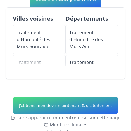
Villes voisines
Départements
Traitement
Traitement
d'Humidité des
d'Humidité des
Murs
Souraïde
Murs
Ain
Traitement
Traitement
d'Humidité des
d'Humidité des
Murs
Larressore
Murs
Aisne
Traitement
Traitement
d'Humidité des
d'Humidité des
J'obtiens mon devis maintenant & gratuitement
Murs
Itxassou
Murs
Allier
Faire apparaitre mon entreprise sur cette page
Traitement
Traitement
Mentions légales
d'Humidité des
d'Humidité des