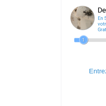
De
En 
votr
Gra
1
Entrez