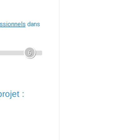
ssionnels
dans
6
rojet :