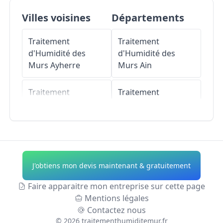
Villes voisines
Départements
Traitement
Traitement
d'Humidité des
d'Humidité des
Murs
Ayherre
Murs
Ain
Traitement
Traitement
d'Humidité des
d'Humidité des
Murs
Hasparren
Murs
Aisne
Traitement
Traitement
d'Humidité des
d'Humidité des
J'obtiens mon devis maintenant & gratuitement
Murs
Mendionde
Murs
Allier
Faire apparaitre mon entreprise sur cette page
Traitement
Traitement
Mentions légales
d'Humidité des
d'Humidité des
Contactez nous
Murs
Isturits
Murs
Alpes-de-
©
2026
traitementhumiditemur.fr