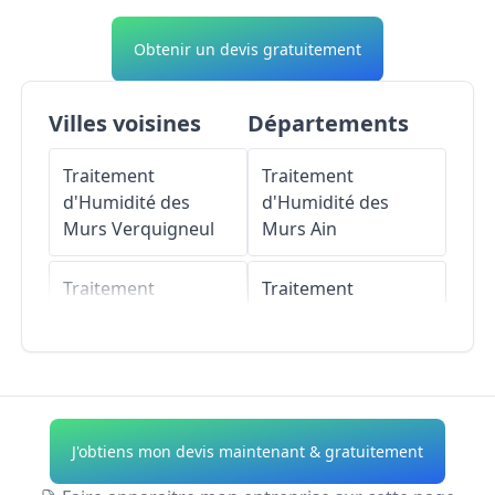
Obtenir un devis gratuitement
Villes voisines
Départements
Traitement
Traitement
d'Humidité des
d'Humidité des
Murs
Verquigneul
Murs
Ain
Traitement
Traitement
d'Humidité des
d'Humidité des
Murs
Drouvin-le-
Murs
Aisne
Marais
Traitement
Traitement
d'Humidité des
J'obtiens mon devis maintenant & gratuitement
d'Humidité des
Murs
Allier
Murs
Mazingarbe