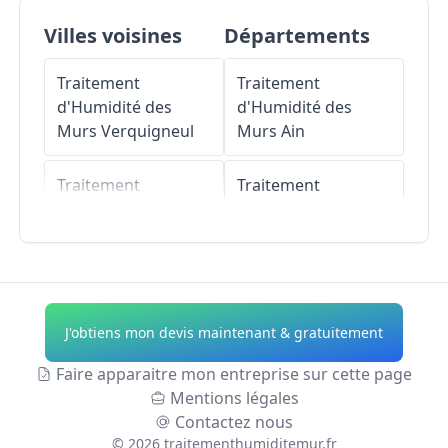
Villes voisines
Départements
Traitement
Traitement
d'Humidité des
d'Humidité des
Murs
Verquigneul
Murs
Ain
Traitement
Traitement
d'Humidité des
d'Humidité des
Murs
Labourse
Murs
Aisne
Traitement
Traitement
d'Humidité des
d'Humidité des
J'obtiens mon devis maintenant & gratuitement
Murs
Sailly-
Murs
Allier
Labourse
Faire apparaitre mon entreprise sur cette page
Traitement
Mentions légales
Traitement
d'Humidité des
Contactez nous
d'Humidité des
Murs
Alpes-de-
©
2026
traitementhumiditemur.fr