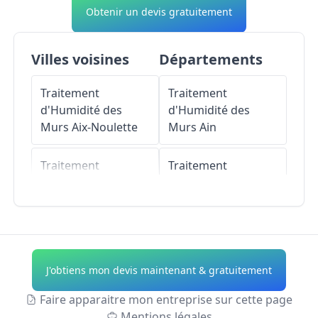
Obtenir un devis gratuitement
Villes voisines
Départements
Traitement
Traitement
d'Humidité des
d'Humidité des
Murs
Aix-Noulette
Murs
Ain
Traitement
Traitement
d'Humidité des
d'Humidité des
Murs
Grenay
Murs
Aisne
Traitement
Traitement
d'Humidité des
d'Humidité des
J'obtiens mon devis maintenant & gratuitement
Murs
Angres
Murs
Allier
Faire apparaitre mon entreprise sur cette page
Traitement
Traitement
Mentions légales