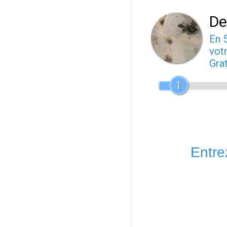
De
En 
votr
Gra
1
Entrez