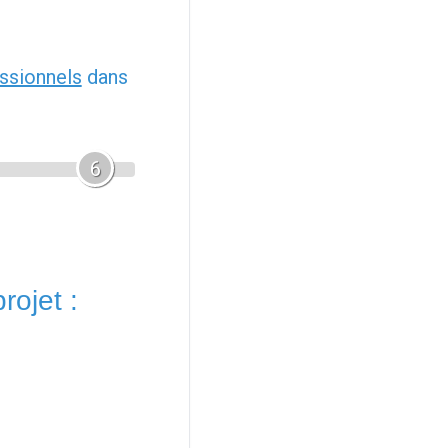
ssionnels
dans
6
rojet :