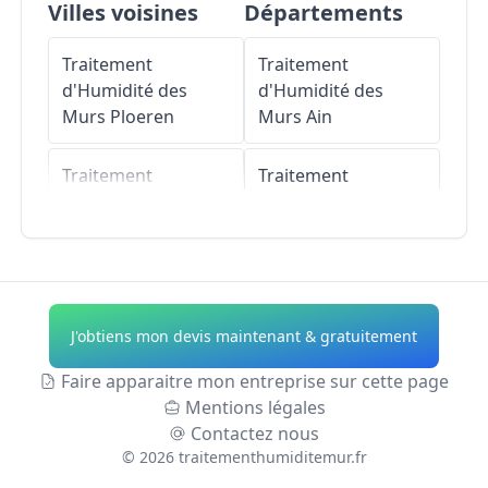
Villes voisines
Départements
Traitement
Traitement
d'Humidité des
d'Humidité des
Murs
Ploeren
Murs
Ain
Traitement
Traitement
d'Humidité des
d'Humidité des
Murs
Séné
Murs
Aisne
Traitement
Traitement
d'Humidité des
d'Humidité des
J'obtiens mon devis maintenant & gratuitement
Murs
Baden
Murs
Allier
Faire apparaitre mon entreprise sur cette page
Traitement
Traitement
Mentions légales
d'Humidité des
d'Humidité des
Contactez nous
Murs
Vannes
Murs
Alpes-de-
©
2026
traitementhumiditemur.fr
Haute-Provence