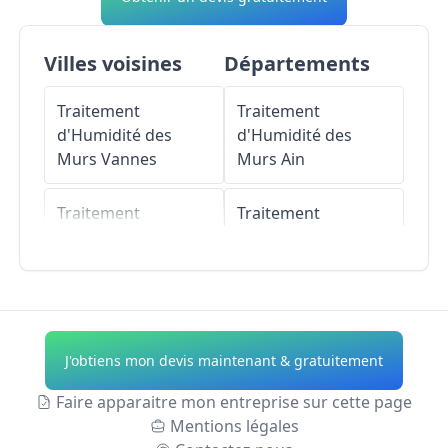
Villes voisines
Départements
Traitement
Traitement
d'Humidité des
d'Humidité des
Murs
Vannes
Murs
Ain
Traitement
Traitement
d'Humidité des
d'Humidité des
Murs
Meucon
Murs
Aisne
Traitement
Traitement
d'Humidité des
d'Humidité des
J'obtiens mon devis maintenant & gratuitement
Murs
Plescop
Murs
Allier
Faire apparaitre mon entreprise sur cette page
Traitement
Traitement
Mentions légales
d'Humidité des
d'Humidité des