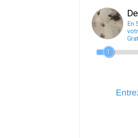
De
En 
votr
Gra
1
Entrez