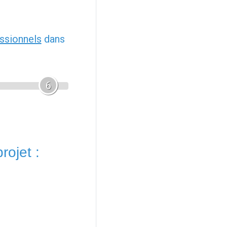
ssionnels
dans
6
rojet :